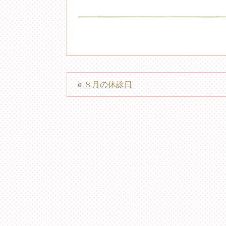
«
８月の休診日