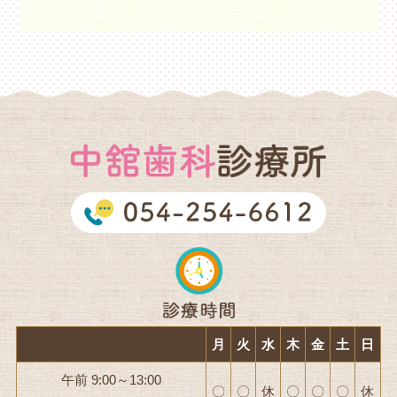
月
火
水
木
金
土
日
午前 9:00～13:00
〇
〇
休
〇
〇
〇
休