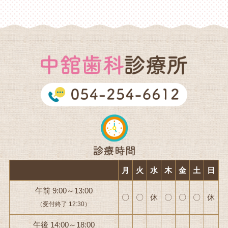
月
火
水
木
金
土
日
午前 9:00～13:00
〇
〇
休
〇
〇
〇
休
（受付終了 12:30）
午後 14:00～18:00