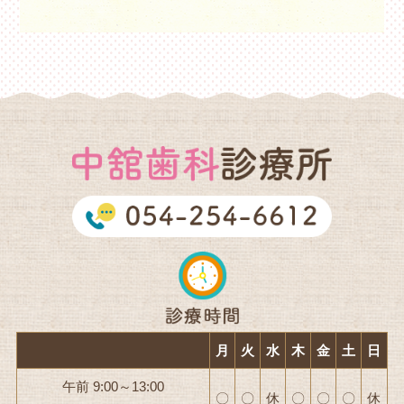
月
火
水
木
金
土
日
午前 9:00～13:00
〇
〇
休
〇
〇
〇
休