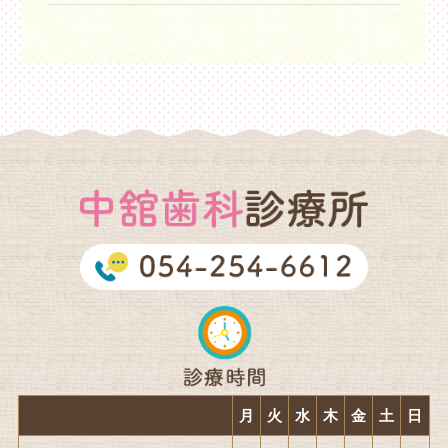
月
火
水
木
金
土
日