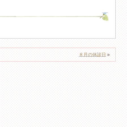
８月の休診日
»