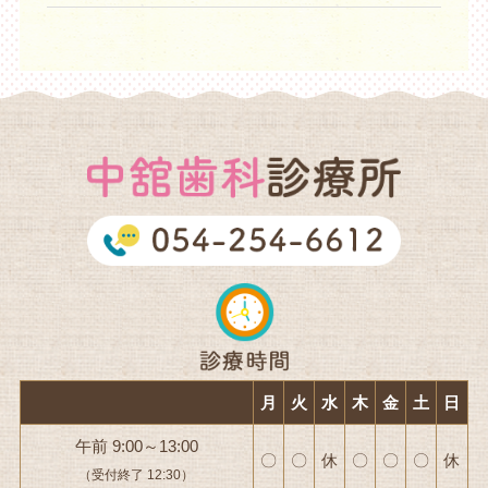
月
火
水
木
金
土
日
午前 9:00～13:00
〇
〇
休
〇
〇
〇
休
（受付終了 12:30）