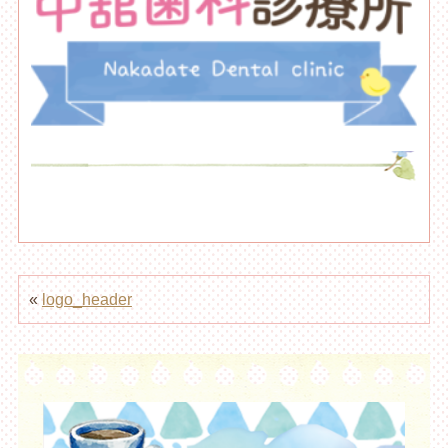
«
logo_header