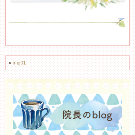
«
img01