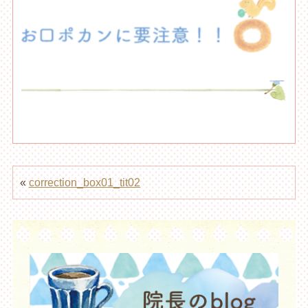
«
correction_box01_tit02