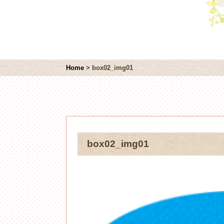
Home
>
box02_img01
box02_img01