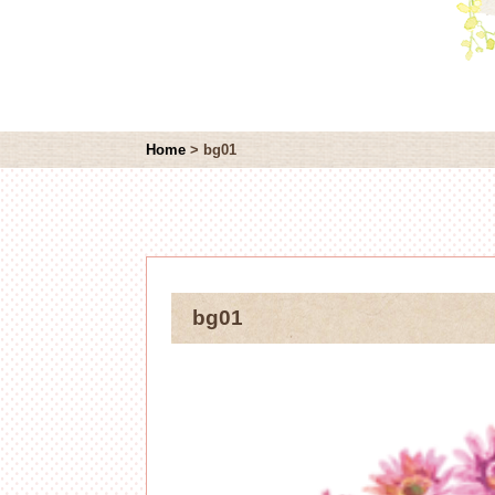
Home
>
bg01
bg01