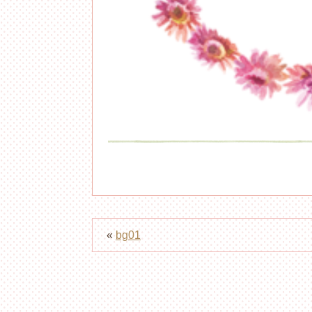
«
bg01