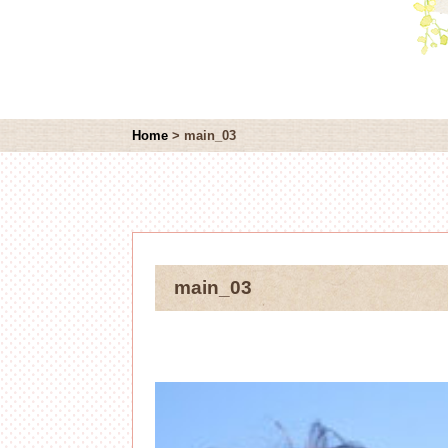
Home
>
main_03
main_03