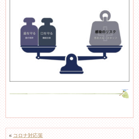
«
コロナ対応策