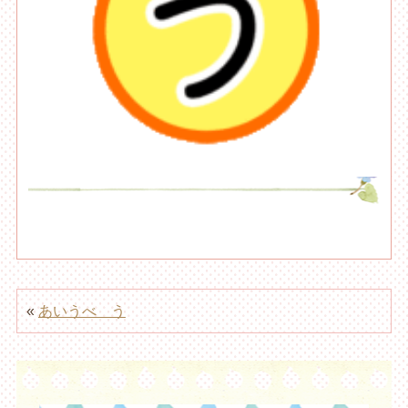
«
あいうべ う